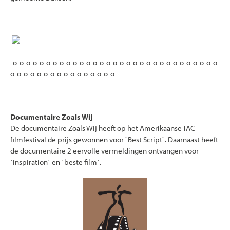
-o-o-o-o-o-o-o-o-o-o-o-o-o-o-o-o-o-o-o-o-o-o-o-o-o-o-o-o-o-o-o-
o-o-o-o-o-o-o-o-o-o-o-o-o-o-o-o-
Documentaire Zoals Wij
De documentaire Zoals Wij heeft op het Amerikaanse TAC
filmfestival de prijs gewonnen voor `Best Script`. Daarnaast heeft
de documentaire 2 eervolle vermeldingen ontvangen voor
`inspiration` en `beste film`.