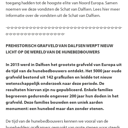
toegang hadden tot de hoogste elite van Noord Europa.
Samen
noemen we deze vondsten de Schat van Dalfsen. Lees hier meer
informatie over de vondsten uit de Schat van Dalfsen.
-o-o-o-o-o-o-o-o-o-o-o-o-o-o-o-o-o-o-o-o-o-o-o-o-o-o-o-o-o-o-o-
o-o-o-o-o-o-o-o-o-o-o-o-o-o-o-o-
PREHISTORISCH GRAFVELD VAN DALFSEN WERPT NIEUW
LICHT OP DE WERELD VAN DE HUNEBEDBOUWERS
In 2015 werd in Dalfsen het grootste grafveld van Europa uit
de tijd van de hunebedbouwers ontdekt. Het 5000 jaar oude
grafveld bestond uit 142 grafkuilen en leidde tot nieuw
wetenschappelijk onderzoek naar deze periode. De
resultaten hiervan zijn nu gepubliceerd. Enkele families
begroeven gedurende ongeveer 200 jaar hun doden in het
grafveld. Deze families bouwden een uniek aarden
monument: een hunebed maar dan zonder stenen.
De tijd van de hunebedbouwers kennen we vooral van de
hunebedden: grafkamers gemaakt van grote stenen waar steeds